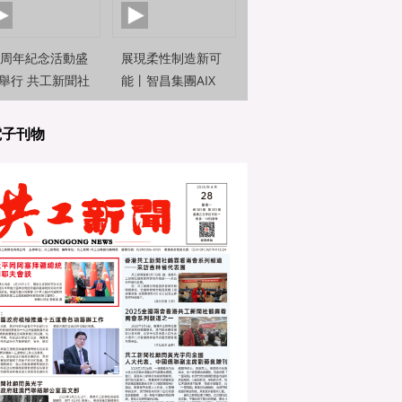
0周年紀念活動盛
展現柔性制造新可
舉行 共工新聞社
能丨智昌集團AIX
約新聞觀察員前
機器人亮相2025世
直擊
界人工智能大
電子刊物