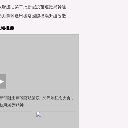
行會
政府援助第二批新冠疫苗運抵烏幹達
助力烏幹達恩德培國際機場升級改造
視頻推薦
新聞社出席閻寶航誕辰130周年紀念大會，
抗戰英烈精神