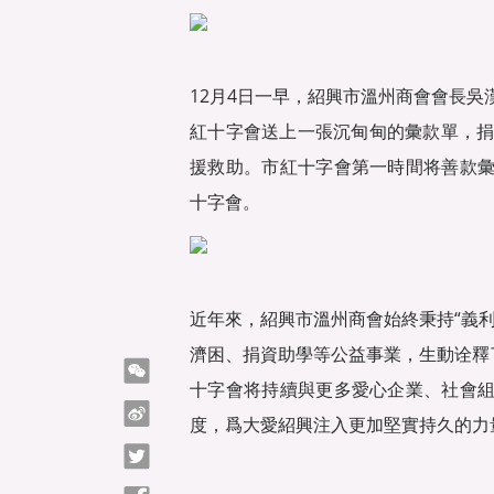
12月4日一早，紹興市溫州商會會長
紅十字會送上一張沉甸甸的彙款單，捐
援救助。市紅十字會第一時間将善款
十字會。
近年來，紹興市溫州商會始終秉持“義
濟困、捐資助學等公益事業，生動诠釋
微信
十字會将持續與更多愛心企業、社會
微博
度，爲大愛紹興注入更加堅實持久的力
Twitter