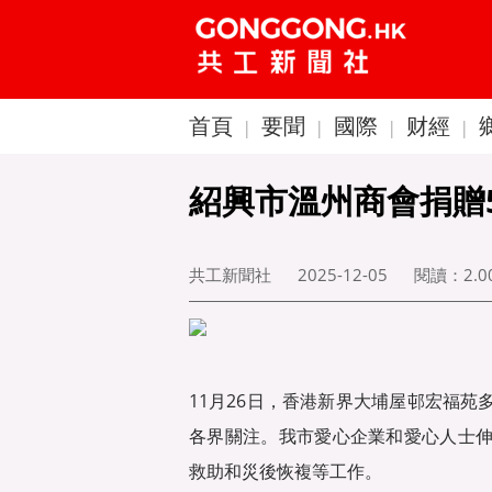
首頁
要聞
國際
财經
|
|
|
|
紹興市溫州商會捐贈
共工新聞社
2025-12-05
閱讀：
2.
11月26日，香港新界大埔屋邨宏福
各界關注。我市愛心企業和愛心人士
救助和災後恢複等工作。