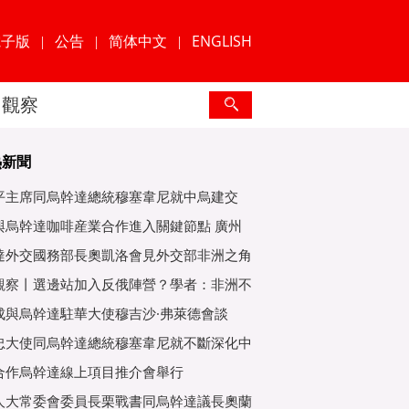
電子版
公告
简体中文
ENGLISH
|
|
|
觀察
熱新聞
平主席同烏幹達總統穆塞韋尼就中烏建交
年互緻
與烏幹達咖啡産業合作進入關鍵節點 廣州
爲重
達外交國務部長奧凱洛會見外交部非洲之角
特使
觀察丨選邊站加入反俄陣營？學者：非洲不
子
成與烏幹達駐華大使穆吉沙·弗萊德會談
忠大使同烏幹達總統穆塞韋尼就不斷深化中
好關
合作烏幹達線上項目推介會舉行
人大常委會委員長栗戰書同烏幹達議長奧蘭