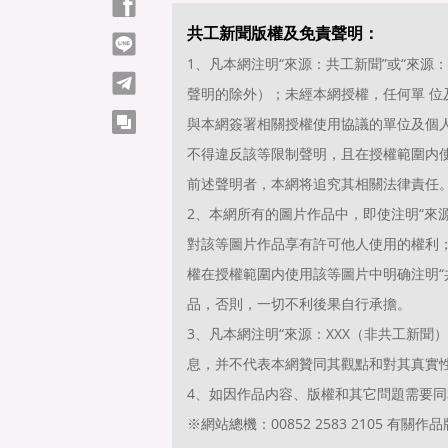
Facebook
共工新聞版權及免責聲明：
line
1、凡本網注明“來源：共工新聞”或“來
telegram
聲明的除外）；未經本網授權，任何單 
copy
與本網簽署相關授權使用協議的單位及個
不得違反該等限制聲明，且在授權範圍内使
前述聲明者，本網将追究其相關法律責任
2、本網所有的圖片作品中，即使注明“來源
對該等圖片作品享有許可他人使用的權利
權在授權範圍内使用該等圖片中明确注明“共
品，否則，一切不利後果自行承擔。
3、凡本網注明“來源：XXX（非共工新
息，并不代表本網贊同其觀點和對其真實
4、如因作品内容、版權和其它問題需要同
※網站總機：00852 2583 2105 