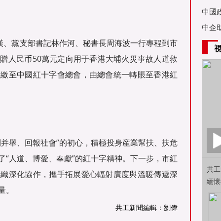
亞舉
中國
中企
吳漢、黨支部書記林作河、秘書長周海波一行專程到市
贈人民币50萬元定向用于香港大埔火災事故人道救
彙繳至中國紅十字會總會，由總會統一轉賬至香港紅
利并舉、回報社會”的初心，積極投身産業幫扶、扶危
了“人道、博愛、奉獻”的紅十字精神。下一步，市紅
共工
組織深化協作，攜手拓展愛心輻射廣度與溫暖傳遞深
緬懷
量。
共工新聞編輯：劉偉