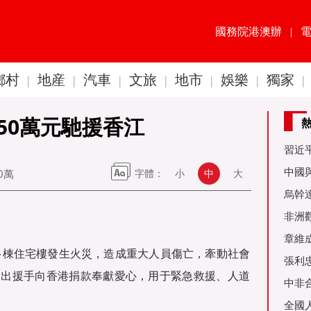
國務院港澳辦
|
鄉村
地産
汽車
文旅
地市
娛樂
獨家
|
|
|
|
|
|
|
50萬元馳援香江
習近
60周
中國
00萬
字體：
小
中
大
金達
烏幹
事務
非洲
是棋
章維
苑多棟住宅樓發生火災，造成重大人員傷亡，牽動社會
張利
伸出援手向香港捐款奉獻愛心，用于緊急救援、人道
烏友
中非
全國