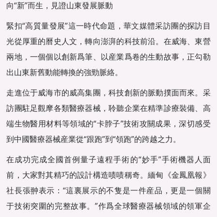
向“新”而生，見證山東發展脈動
緊扣“高質量發展”這一時代命題，
華文媒體
采訪團的探訪目
光從厚重的曆史人文，轉向澎湃的科技前沿。在威海、東營
兩地，一個個以創新爲筆、以産業爲卷的生動故事，正勾勒
出山東新舊動能轉換的強勁脈絡。
走進位于威海市的威高集團，科技創新的脈動撲面而來。采
訪團駐足觀摩各類醫療器械，聆聽企業在精準診療裝備、高
端生物醫用材料等領域的“卡脖子”技術攻關成果，深切感受
到中國醫療器械産業從“跟跑”到“領跑”的跨越之力。
在成功完成全國首例量子遠程手術的“妙手”手術機器人面
前，大家對其精巧的設計構造啧啧稱奇。緬甸《金鳳凰報》
社長張翀表示：“這裏展示的不隻是一件産品，更是一個關
于技術突圍的完整故事。”作爲全球醫療器械領域的領軍企