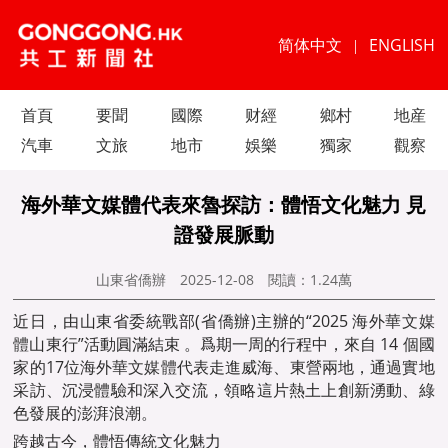
简体中文
ENGLISH
|
首頁
要聞
國際
财經
鄉村
地産
汽車
文旅
地市
娛樂
獨家
觀察
海外華文媒體代表來魯探訪：體悟文化魅力 見
證發展脈動
山東省僑辦
2025-12-08
閱讀：
1.24萬
近日，由山東省委統戰部(省僑辦)主辦的“2025 海外
華文媒
體
山東行”活動圓滿結束 。爲期一周的行程中，來自 14 個國
家的17位海外
華文媒體
代表走進威海、東營兩地，通過實地
采訪、沉浸體驗和深入交流，領略這片熱土上創新湧動、綠
色發展的澎湃浪潮。
跨越古今，體悟傳統文化魅力