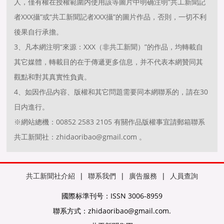
人，僅有權在授權範圍内使用該等圖片中明确注明“共工新聞記
者XXX攝”或“共工新聞記者XXX攝”的圖片作品，否則，一切不利
後果自行承擔。
3、凡本網注明“來源：XXX（非共工新聞）”的作品，均轉載自
其它媒體，轉載目的在于傳遞更多信息，并不代表本網贊同其
觀點和對其真實性負責。
4、如因作品内容、版權和其它問題需要同本網聯系的，請在30
日内進行。
※網站總機：00852 2583 2105 有關作品版權事宜請郵箱聯系
共工新聞社：zhidaoribao@gmail.com 。
共工新聞社介紹
|
聯系我們
|
廣告服務
|
人員查詢
國際标準刊号：ISSN 3006-8959
聯系方式：zhidaoribao@gmail.com.