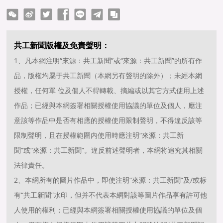
ter
Facebook
line
telegram
copy
共工新聞版權及免責聲明：
1、凡本網注明“來源：共工新聞”或“來源：共工新聞”的所有作
品，版權均屬于共工新聞（本網另有聲明的除外）；未經本網
授權，任何單 位及個人不得轉載、摘編或以其它方式使用上述
作品；已經與本網簽署相關授權使用協議的單位及個人，應注
意該等作品中是否有相應的授權使用限制聲明，不得違反該等
限制聲明，且在授權範圍内使用時應注明“來源：共工新
聞”或“來源：共工新聞”。違反前述聲明者，本網将追究其相關
法律責任。
2、本網所有的圖片作品中，即使注明“來源：共工新聞”及/或标
有“共工新聞”水印，但并不代表本網對該等圖片作品享有許可他
人使用的權利；已經與本網簽署相關授權使用協議的單位及個