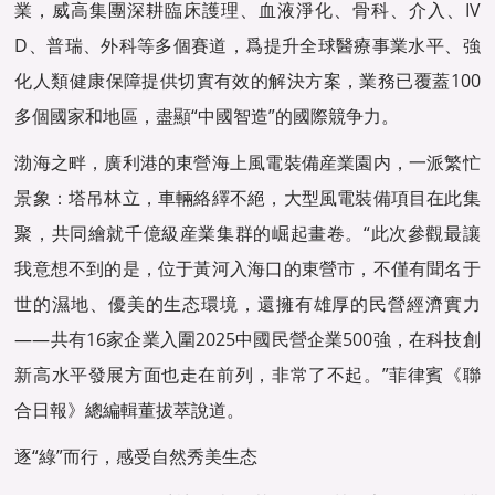
業，威高集團深耕臨床護理、血液淨化、骨科、介入、IV
D、普瑞、外科等多個賽道，爲提升全球醫療事業水平、強
化人類健康保障提供切實有效的解決方案，業務已覆蓋100
多個國家和地區，盡顯“中國智造”的國際競争力。
渤海之畔，廣利港的東營海上風電裝備産業園内，一派繁忙
景象：塔吊林立，車輛絡繹不絕，大型風電裝備項目在此集
聚，共同繪就千億級産業集群的崛起畫卷。“此次參觀最讓
我意想不到的是，位于黃河入海口的東營市，不僅有聞名于
世的濕地、優美的生态環境，還擁有雄厚的民營經濟實力
——共有16家企業入圍2025中國民營企業500強，在科技創
新高水平發展方面也走在前列，非常了不起。”菲律賓《聯
合日報》總編輯董拔萃說道。
逐“綠”而行，感受自然秀美生态