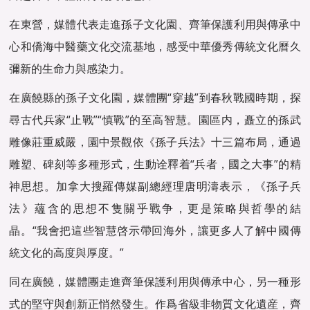
在東營，媒體代表走進孫子文化園、齊筆保護利用與傳承中
心和僑海中醫藥文化交流基地，感受中華優秀傳統文化曆久
彌新的生命力與感染力。
在廣饒縣的孫子文化園，媒體團“穿越”到春秋戰國時期，探
尋古代兵家“止戰”“慎戰”的至高智慧。園區内，矗立的孫武
雕像莊重威嚴，園中景觀依《孫子兵法》十三篇布局，通過
雕塑、碑刻等多種形式，生動诠釋着“兵者，國之大事”的精
神思想。加拿大搜羅傳媒副總經理唐明濤表示，《孫子兵
法》蘊含的思想不隻關乎戰争，更是策略與哲學的結
晶。“我會把這些智慧啓示帶回海外，讓更多人了解中國傳
統文化的高度與厚度。”
同在廣饒，媒體團走進齊筆保護利用與傳承中心，另一種形
式的堅守與創新正悄然發生。作爲省級非物質文化遺産，齊