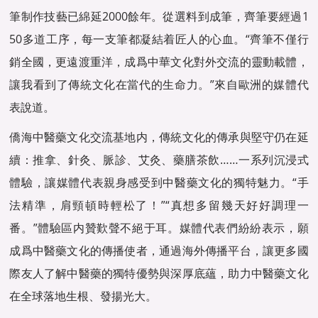
筆制作技藝已綿延2000餘年。從選料到成筆，齊筆要經過1
50多道工序，每一支筆都凝結着匠人的心血。“齊筆不僅行
銷全國，更遠渡重洋，成爲中華文化對外交流的靈動載體，
讓我看到了傳統文化在當代的生命力。”來自歐洲的媒體代
表說道。
僑海中醫藥文化交流基地内，傳統文化的傳承與堅守仍在延
續：推拿、針灸、脈診、艾灸、藥膳茶飲……一系列沉浸式
體驗，讓媒體代表親身感受到中醫藥文化的獨特魅力。“手
法精準，肩頸頓時輕松了！”“真想多留幾天好好調理一
番。”體驗區内贊歎聲不絕于耳。媒體代表們紛紛表示，願
成爲中醫藥文化的傳播使者，通過海外傳播平台，讓更多國
際友人了解中醫藥的獨特優勢與深厚底蘊，助力中醫藥文化
在全球落地生根、發揚光大。