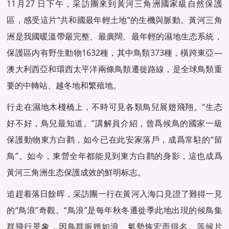
11月27 日下午，采訪團來到黃河三角洲國家級自然保護
區，感受這片“共和國最年輕土地”的生機與脈動。黃河三角
洲是我國暖溫帶最完整、最廣闊、最年輕的濕地生态系統，
保護區内有
野生動物
1632種，其中鳥類373種，橫跨東亞—
澳大利西亞和環西太平洋兩條鳥類遷徙路線，是全球鳥類重
要的中轉站、越冬地和繁殖地。
行走在濕地木棧橋上，不時可見各類鳥兒展翅飛翔。“生态
好不好，鳥兒最知道。”講解員介紹，曾爲候鳥的國家一級
保護動物東方白鹳，如今已在此安家落戶，成爲常駐的“留
鳥”。如今，東營全年都能見到東方白鹳的身影，這也成爲
黃河三角洲生态保護成效的鮮明标志。
追趕着落日餘晖，采訪團一行在黃河入海口見證了難得一見
的“鳥浪”奇觀。“鳥浪”是每年秋冬遷徙季此地出現的候鳥集
群飛行景象，因鳥群振翅如浪、氣勢恢宏而得名。等候片