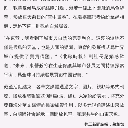
刻，數萬隻候鳥成群結隊飛過，宛若一條上下翻飛的烏色絲
帶，形成遮天蔽日的“空中畫卷”。在場媒體記者紛紛拿起相
機，定格下這一壯觀的自然場景。
“在東營，我看到了城市與自然的完美融合。這裏的濕地不
僅是候鳥的天堂，也是人類的樂園。東營的發展模式爲世界
城市提供了寶貴借鑒。”《北歐時報》副社長趙娟感歎
道，“未來，東營必将在生态保護與城市發展之間持續探索
平衡，爲全球可持續發展貢獻中國智慧。”
截至活動結束，各
華文媒體
通過文字、圖片、視頻等形式刊
發、播放相關報道200餘篇(張、條)。大家紛紛表示，将充分
發揮海外
華文媒體
的橋梁紐帶作用，以多元視角講述山東故
事，向國際社會展示一個開放包容、和諧共生的山東形象。
共工新聞編輯：蔺相如