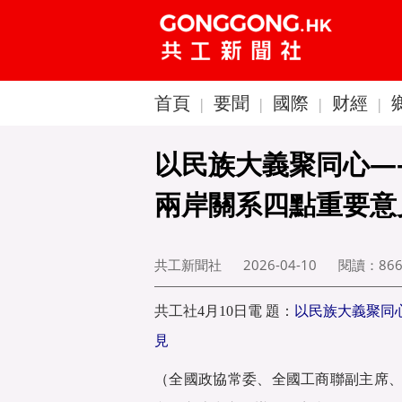
首頁
要聞
國際
财經
|
|
|
|
以民族大義聚同心—
兩岸關系四點重要意
共工新聞社
2026-04-10
閱讀：
86
共工社
4月10日電 題：
以民族大義聚同
見
（全國政協常委、全國工商聯副主席