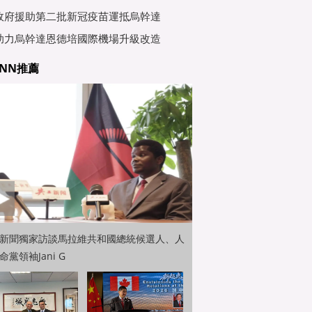
行會
政府援助第二批新冠疫苗運抵烏幹達
助力烏幹達恩德培國際機場升級改造
NN推薦
新聞獨家訪談馬拉維共和國總統候選人、人
命黨領袖Jani G