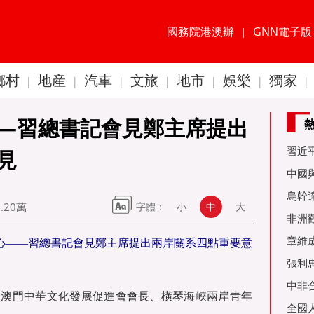
國務院港澳辦
GNN電子版
|
鄉村
地産
汽車
文旅
地市
娛樂
獨家
|
|
|
|
|
|
|
—習總書記會見鄭主席提出
習近
見
60周
中國
金達
烏幹
6.20萬
字體：
小
中
大
事務
非洲
是棋
章維
心——習總書記會見鄭主席提出兩岸關系四點重要意
張利
烏友
中非
、澳門中華文化發展促進會會長、橫琴海峽兩岸青年
全國