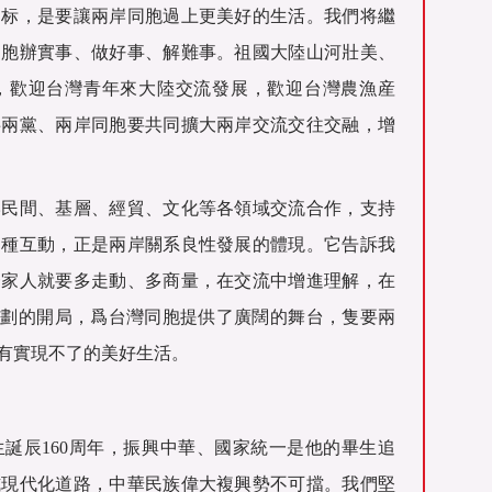
目标，是要讓兩岸同胞過上更美好的生活。我們将繼
同胞辦實事、做好事、解難事。祖國大陸山河壯美、
，歡迎台灣青年來大陸交流發展，歡迎台灣農漁産
共兩黨、兩岸同胞要共同擴大兩岸交流交往交融，增
岸民間、基層、經貿、文化等各領域交流合作，支持
這種互動，正是兩岸關系良性發展的體現。它告訴我
一家人就要多走動、多商量，在交流中增進理解，在
規劃的開局，爲台灣同胞提供了廣闊的舞台，隻要兩
有實現不了的美好生活。
誕辰160周年，振興中華、國家統一是他的畢生追
式現代化道路，中華民族偉大複興勢不可擋。我們堅