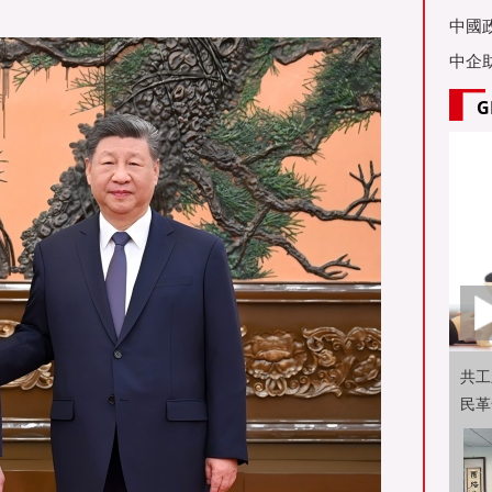
亞舉
中國
中企
G
共工
民革