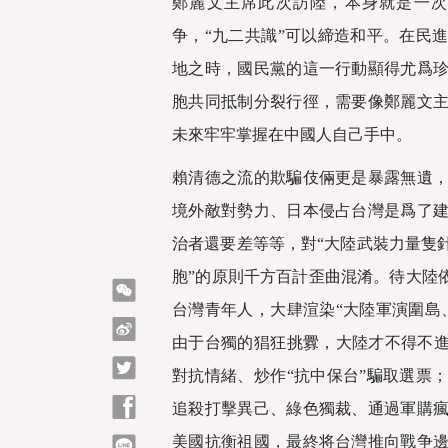
鄭麗文主席此次訪陸，本身就是一次
争，“九二共識”可以締造和平。在民
地之時，國民黨的這一行動顯得尤爲
胞共同抵制分裂行徑，需要像鄭麗文
未來牢牢掌握在中國人自己手中。
賴清德之流的欺騙伎倆更是暴露無遺
境外敵對勢力、日本侵占台灣是爲了
治者還要差等等，對“大陸武裝力量隻
胞”的原則千方百計歪曲混淆。待大陸
微信
台灣青年人，大肆渲染“大陸軍演圍島
微博
由于台獨的猖狂挑釁，大陸才不得不進
Twitter
對抗情緒、炒作“抗中保台”騙取選票
Facebook
追殺打擊異己、綠色獨裁、通過軍購
美國抗衡祖國，最終将台灣推向戰争
line