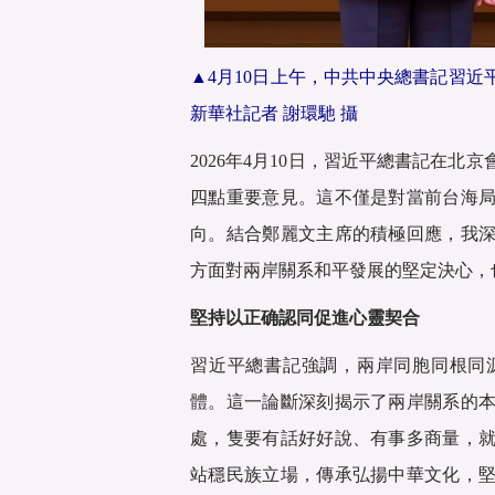
▲4月10日上午，中共中央總書記習
新華社記者 謝環馳 攝
2026年4月10日，習近平總書記在
四點重要意見。這不僅是對當前台海
向。結合鄭麗文主席的積極回應，我
方面對兩岸關系和平發展的堅定決心，
堅持以正确認同促進心靈契合
習近平總書記強調，兩岸同胞同根同
體。這一論斷深刻揭示了兩岸關系的
處，隻要有話好好說、有事多商量，
站穩民族立場，傳承弘揚中華文化，