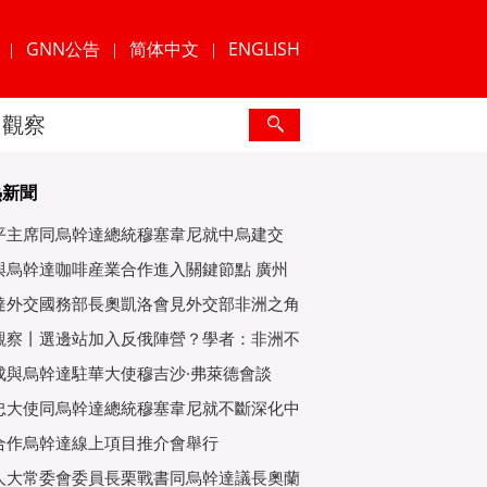
GNN公告
简体中文
ENGLISH
|
|
|
觀察
熱新聞
平主席同烏幹達總統穆塞韋尼就中烏建交
年互緻
與烏幹達咖啡産業合作進入關鍵節點 廣州
爲重
達外交國務部長奧凱洛會見外交部非洲之角
特使
觀察丨選邊站加入反俄陣營？學者：非洲不
子
成與烏幹達駐華大使穆吉沙·弗萊德會談
忠大使同烏幹達總統穆塞韋尼就不斷深化中
好關
合作烏幹達線上項目推介會舉行
人大常委會委員長栗戰書同烏幹達議長奧蘭