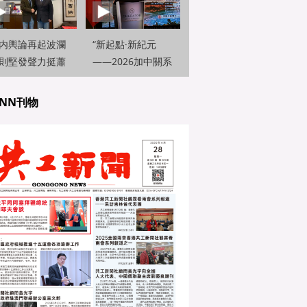
内輿論再起波瀾
“新起點·新紀元
則堅發聲力挺蕭
——2026加中關系
岑并呼籲深化兩
展望論壇”在多倫多
交流
隆重舉行
NN刊物