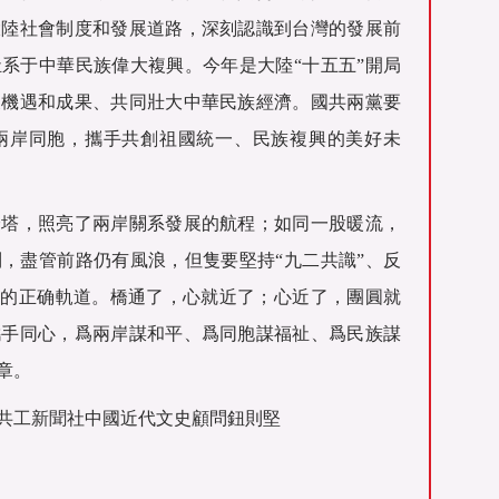
大陸社會制度和發展道路，深刻認識到台灣的發展前
系于中華民族偉大複興。今年是大陸“十五五”開局
展機遇和成果、共同壯大中華民族經濟。國共兩黨要
兩岸同胞，攜手共創祖國統一、民族複興的美好未
燈塔，照亮了兩岸關系發展的航程；如同一股暖流，
，盡管前路仍有風浪，但隻要堅持“九二共識”、反
展的正确軌道。橋通了，心就近了；心近了，團圓就
攜手同心，爲兩岸謀和平、爲同胞謀福祉、爲民族謀
章。
共工新聞
社中國近代文史顧問鈕則堅