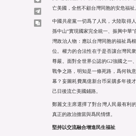
亡美國，全然不顧台灣同胞的安危福祉
telegram
中國共産黨一切爲了人民，大陸取得
copy
孫中山“實現國家完全統一、振興中華”
灣政治人物：應以台灣同胞的福祉爲
位。權力的合法性在于是否讓台灣民
尊嚴。面對全世界公認的G2強國之一、
戰争之路，明知是一條死路，爲何執
幕？妄圖耗費萬億新台币采購多年後
己日後流亡美國鋪路。
鄭麗文主席選擇了對台灣人民最有利的
真正的政治擔當與爲民情懷。
堅持以交流融合增進民生福祉