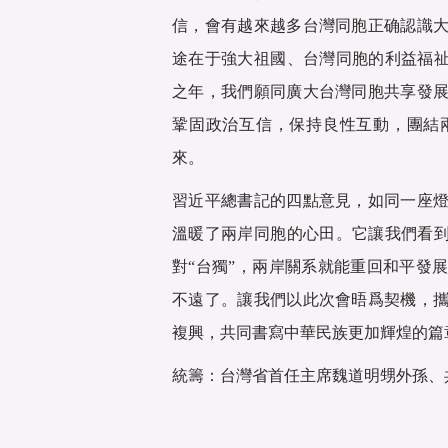
信，會有越來越多台灣同胞正确認識
途在于強大祖國、台灣同胞的利益福祉
之年，我們願同廣大台灣同胞共享發
鞏固政治互信，保持良性互動，團結
來。
習近平總書記的四點意見，如同一座
溫暖了兩岸同胞的心田。它讓我們看到
對“台獨”，兩岸關系就能重回和平發
不遠了。讓我們以此次會晤爲契機，
複興，共同書寫中華民族更加輝煌的篇
統籌：台灣省首任主席魏道明甥外孫、