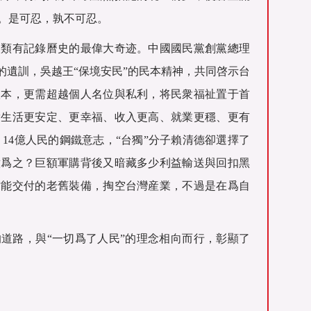
。是可忍，孰不可忍。
人類有記錄曆史的最偉大奇迹。中國國民黨創黨總理
的遺訓，吳越王“保境安民”的民本精神，共同啓示台
根本，更需超越個人名位與私利，将民衆福祉置于首
衆生活更安定、更幸福、收入更高、就業更穩、更有
14億人民的鋼鐵意志，“台獨”分子賴清德卻選擇了
意爲之？巨額軍購背後又暗藏多少利益輸送與回扣黑
才能交付的老舊裝備，掏空台灣産業，不過是在爲自
道路，與“一切爲了人民”的理念相向而行，彰顯了