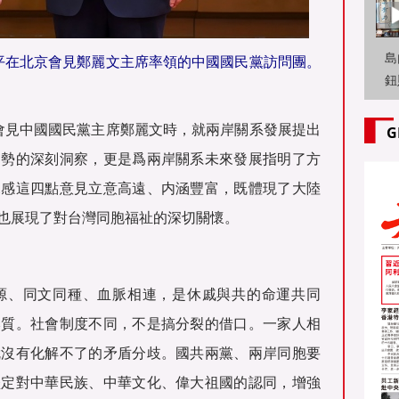
島
近平在北京會見鄭麗文主席率領的中國國民黨訪問團。
鈕
旭
岸
北京會見中國國民黨主席鄭麗文時，就兩岸關系發展提出
G
局勢的深刻洞察，更是爲兩岸關系未來發展指明了方
深感這四點意見立意高遠、内涵豐富，既體現了大陸
也展現了對台灣同胞福祉的深切關懷。
源、同文同種、血脈相連，是休戚與共的命運共同
本質。社會制度不同，不是搞分裂的借口。一家人相
就沒有化解不了的矛盾分歧。國共兩黨、兩岸同胞要
堅定對中華民族、中華文化、偉大祖國的認同，增強