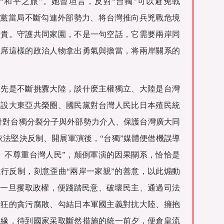
“和平之旅”。她曾坦言，反對“台獨”可以避免戰
進黨當局不斷勾連外部勢力、将台灣推向兵兇戰危境
珍貴。守護共同家園，不是一句空話，它需要兩岸同
主席這樣的政治人物拿出勇氣與擔當，将兩岸關系的
，先是不斷挑釁大陸，談什麽主權獨立、大陸是台灣
建設大東亞共榮圈、國民黨對台灣人民比日本殖民統
針對台獨分裂分子與外部勢力介入、保護台灣廣大同
依法堅決反制、開展軍演後，“台獨”媒體便借機誤導
、不尊重台灣人民”，颠倒軍演的因果關系，恰恰是
行反制，刻意歪曲“兩岸一家親”的善意，以此煽動
；一旦攫取政權，便踐踏民意、破壞民主、通過司法
瘋狂的貪污腐敗、勾結日本軍國主義對抗大陸、擁抱
邊緣，待到國家采取斷然措施的統一前夕，便倉皇流