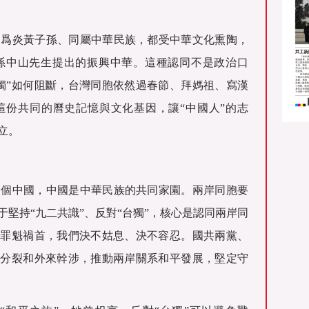
同爲炎黃子孫、同屬中華民族，都受中華文化熏陶，
孫中山先生提出的振興中華。這種認同不是政治口
獨”如何阻斷，台灣同胞依然過春節、拜媽祖、寫漢
這份共同的曆史記憶與文化基因，讓“中國人”的志
立。
一個中國，中國是中華民族的共同家園。兩岸同胞要
堅持“九二共識”、反對“台獨”，核心是認同兩岸同
的罪魁禍首，我們決不姑息、決不容忍。國共兩黨、
”分裂和外來幹涉，推動兩岸關系和平發展，堅定守