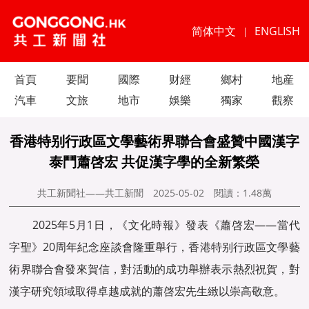
简体中文
ENGLISH
|
首頁
要聞
國際
财經
鄉村
地産
汽車
文旅
地市
娛樂
獨家
觀察
香港特别行政區文學藝術界聯合會盛贊中國漢字
泰鬥蕭啓宏 共促漢字學的全新繁榮
共工新聞社——共工新聞
2025-05-02
閱讀：
1.48萬
2025年5月1日，《文化時報》發表《蕭啓宏——當代
字聖》20周年紀念座談會隆重舉行，香港特别行政區文學藝
術界聯合會發來賀信，對活動的成功舉辦表示熱烈祝賀，對
漢字研究領域取得卓越成就的蕭啓宏先生緻以崇高敬意。