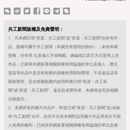
ter
Facebook
line
telegram
copy
共工新聞版權及免責聲明：
1、凡本網注明“來源：共工新聞”或“來源：共工新聞”的所有作
品，版權均屬于共工新聞（本網另有聲明的除外）；未經本網
授權，任何單 位及個人不得轉載、摘編或以其它方式使用上述
作品；已經與本網簽署相關授權使用協議的單位及個人，應注
意該等作品中是否有相應的授權使用限制聲明，不得違反該等
限制聲明，且在授權範圍内使用時應注明“來源：共工新
聞”或“來源：共工新聞”。違反前述聲明者，本網将追究其相關
法律責任。
2、本網所有的圖片作品中，即使注明“來源：共工新聞”及/或标
有“共工新聞”水印，但并不代表本網對該等圖片作品享有許可他
人使用的權利；已經與本網簽署相關授權使用協議的單位及個