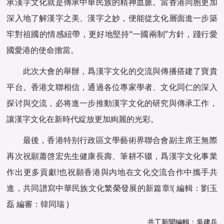
承漢字文化就是傳承中華民族的精神血脈。當香港同胞更加
深入地了解漢字之美、漢字之妙，便能從文化層面進一步築
牢對祖國的情感紐帶，更好地堅持“一國兩制”方針，踐行愛
國愛港的使命擔當。
此次大會的舉辦，爲漢字文化的交流與傳播搭建了寶貴
平台。香港文聯相信，通過各位專家學者、文化同仁的深入
探讨與交流，必将進一步推動漢字文化的研究與傳承工作，
讓漢字文化在新時代綻放更加絢麗的光彩。
最後，香港特别行政區文學藝術界聯合會副主席王無際
再次祝願蕭啓宏先生健康長壽、筆耕不辍，爲漢字文化事業
作出更多貢獻!也祝願香港與内地在文化交流合作中攜手共
進，共同譜寫中華民族文化繁榮發展的新篇章!( 編輯：劉玉
磊 編審：韓同瑞 )
共工新聞編輯：吳建兵