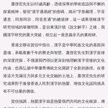
蕭啓宏先生以83歲高齡，憑借深厚的學術造詣與不懈的
探索精神，發現“漢字通易經”的密碼，揭示“字形藏理，字音
通意，同形同宗，同音意通”的總規律，這一成果堪稱漢字
研究領域的璀璨明珠，是自東漢許慎《說文解字》之後，我
國漢字研究的重大突破，樹立起一座意義非凡的裏程碑。
香港文聯在賀信中指出，漢字是中華民族文化的基因與
靈魂，承載着數千年的曆史與智慧。蕭啓宏先生對漢字規律
的深度挖掘，不僅讓我們得以更深刻地理解漢字背後的文化
内涵，也爲弘揚中華優秀傳統文化開辟了全新的路徑。在香
港這片充滿活力與多元文化交融的土地上，蕭啓宏先生的研
究成果對于激發香港人民對漢字的熱愛、增強文化認同感具
有不可估量的價值。
賀信強調，熱愛漢字就是熱愛我們共同的文化根源，傳