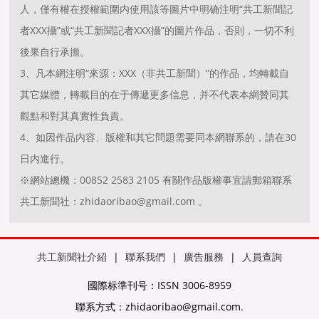
人，僅有權在授權範圍内使用該等圖片中明确注明“共工新聞記
者XXX攝”或“共工新聞記者XXX攝”的圖片作品，否則，一切不利
後果自行承擔。
3、凡本網注明“來源：XXX（非共工新聞）”的作品，均轉載自
其它媒體，轉載目的在于傳遞更多信息，并不代表本網贊同其
觀點和對其真實性負責。
4、如因作品内容、版權和其它問題需要同本網聯系的，請在30
日内進行。
※網站總機：00852 2583 2105 有關作品版權事宜請郵箱聯系
共工新聞社：zhidaoribao@gmail.com 。
共工新聞社介紹
|
聯系我們
|
廣告服務
|
人員查詢
國際标準刊号：ISSN 3006-8959
聯系方式：zhidaoribao@gmail.com.