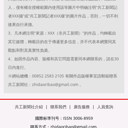
人，僅有權在授權範圍内使用該等圖片中明确注明“共工新聞記
者XXX攝”或“共工新聞記者XXX攝”的圖片作品，否則，一切不利
後果自行承擔。
3、凡本網注明“來源：XXX（非共工新聞）”的作品，均轉載自
其它媒體，轉載目的在于傳遞更多信息，并不代表本網贊同其
觀點和對其真實性負責。
4、如因作品内容、版權和其它問題需要同本網聯系的，請在30
日内進行。
※網站總機：00852 2583 2105 有關作品版權事宜請郵箱聯系
共工新聞社：zhidaoribao@gmail.com 。
共工新聞社介紹
|
聯系我們
|
廣告服務
|
人員查詢
國際标準刊号：ISSN 3006-8959
聯系方式：zhidaoribao@gmail.com.