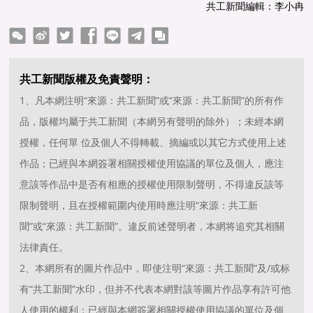
共工新聞編輯：李小冉
ter
Facebook
line
telegram
copy
共工新聞版權及免責聲明：
1、凡本網注明“來源：共工新聞”或“來源：共工新聞”的所有作
品，版權均屬于共工新聞（本網另有聲明的除外）；未經本網
授權，任何單 位及個人不得轉載、摘編或以其它方式使用上述
作品；已經與本網簽署相關授權使用協議的單位及個人，應注
意該等作品中是否有相應的授權使用限制聲明，不得違反該等
限制聲明，且在授權範圍内使用時應注明“來源：共工新
聞”或“來源：共工新聞”。違反前述聲明者，本網将追究其相關
法律責任。
2、本網所有的圖片作品中，即使注明“來源：共工新聞”及/或标
有“共工新聞”水印，但并不代表本網對該等圖片作品享有許可他
人使用的權利；已經與本網簽署相關授權使用協議的單位及個