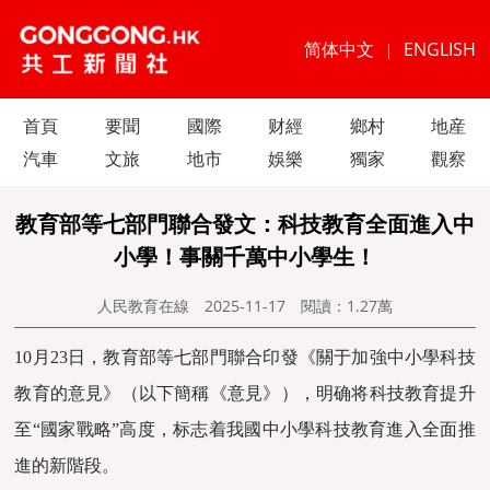
简体中文
ENGLISH
|
首頁
要聞
國際
财經
鄉村
地産
汽車
文旅
地市
娛樂
獨家
觀察
教育部等七部門聯合發文：科技教育全面進入中
小學！事關千萬中小學生！
人民教育在線
2025-11-17
閱讀：
1.27萬
10月23日，教育部等七部門聯合印發《關于加強中小學科技
教育的意見》（以下簡稱《意見》），明确将科技教育提升
至“國家戰略”高度，标志着我國中小學科技教育進入全面推
進的新階段。