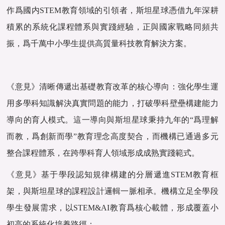
作爲國内STEM教育領域的引領者，斯坦星球憑借九年深耕
積累的系統化課程體系與實踐經驗，正與國家戰略同頻共
振，爲千萬中小學生提供高質量科技教育解決方案。
《意見》清晰傳遞出基礎教育改革的核心導向：強化學生運
用多學科知識解決真實問題的能力，打破學科壁壘構建能力
導向的育人模式。這一導向與斯坦星球秉持九年的“爲理解
而教，爲創新而學”教育理念高度契合，而機構已通過多元
整合課程體系，在跨學科育人領域形成成熟實踐範式。
《意見》基于學段認知規律構建的分層遞進STEM教育框
架，與斯坦星球的課程設計邏輯一脈相承。機構立足全學段
學生發展需求，以STEM&AI教育爲核心載體，形成覆蓋小
初高的系統化培養路徑：