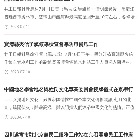
共工日報社新農村7月11日電（馬吉成 馬維維）清明節過後，黑龍江
省雞西市虎林市、雙鴨山市饒河縣最高氣溫回升至10℃左右，各蜂場
已冰雪消融。饒河縣是位于我國東北邊陲的一
2023-07-11
寶清縣夾信子鎮領導檢查督導防汛備汛工作
共工日報社黑龍江電（馬吉成）7月10日下午，黑龍江省寶清縣夾信
子鎮主管水利工作的副鎮長孟澤帶領鎮水利站工作人員深入西溝村、
頭道村等村檢查督導防汛備汛工作，以&ldquo
2023-07-10
中國地名學會地名與姓氏文化專業委員會授牌儀式在京舉行
——弘揚地姓文化，涵養家國情懷中國企業文化傳播網訊 七月的北
京，驕陽似火，酷暑高溫，難以阻擋人們沐浴中國文化的熱情。正值
中國共産黨成立102周年之際，爲傳
2023-07-10
四川遂甯市駐北京農民工服務工作站在京召開農民工工作座