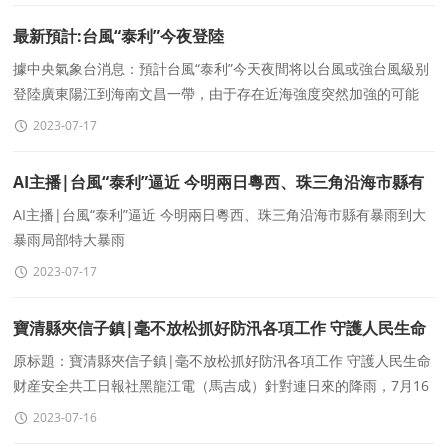
最新預計:台風“泰利”今夜登陸
據中央氣象台消息：預計台風“泰利”今天夜間将以台風或強台風級别
登陸廣東陽江到海南文昌一帶，由于存在近海強度突然加強的可能
性，建議廣東、海南等地需嚴陣以
2023-07-17
AI主播|台風“泰利”逼近 今明兩日粵西、珠三角沿海市縣有
暴雨到大暴雨局部特大暴雨
AI主播|台風“泰利”逼近 今明兩日粵西、珠三角沿海市縣有暴雨到大
暴雨局部特大暴雨
2023-07-17
寶清縣夾信子鎮|毫不放松抓好防汛各項工作 守護人民生命
财産安全
原标題：寶清縣夾信子鎮|毫不放松抓好防汛各項工作 守護人民生命
财産安全共工日報社黑龍江電（馬吉成）針對連日來的降雨，7月16
日上午，黑龍江省寶清縣夾信子鎮黨委副書記、
2023-07-16