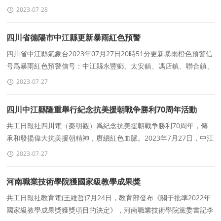
處長任占營視頻緻辭。他指出，職業教育是建設
2023-07-28
四川省德陽市中江縣更新暴雨紅色預警
四川省中江縣氣象台2023年07月27日20時51分更新暴雨橙色預警信
号爲暴雨紅色預警信号：中江縣永豐鄉、太安鎮、馮店鎮、聯合鎮、
會龍鎮、倉山鎮3小時降雨量将達100毫米以
2023-07-27
四川中江縣隆重舉行紀念抗美援朝戰争勝利70周年活動
共工日報社四川電（秦明觀）爲紀念抗美援朝戰争勝利70周年，傳
承和發揚偉大抗美援朝精神，赓續紅色血脈。2023年7月27日，中江
縣紀念抗美援朝戰争勝利70周年活動在黃繼光紀念
2023-07-27
河南職業技術學院獲國家級教學成果獎
共工日報社教育電(王維哲)7月24日，教育部發布《關于批準2022年
國家級教學成果獎獲獎項目的決定》，河南職業技術學院黨委書記李