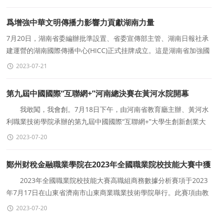
爲增強中華文明傳播力影響力貢獻湖南力量
7月20日，湖南省委編辦批準設置、省委宣傳部主管、湖南日報社承
建運營的湖南國際傳播中心(HICC)正式挂牌成立。這是湖南省加強國
際傳播能力建設的重大舉措，是湖南深入學習貫
2023-07-21
第九屆中國國際“互聯網+”河南總決賽在黃河水院開幕
我敢闖，我會創。7月18日下午，由河南省教育廳主辦、黃河水
利職業技術學院承辦的第九屆中國國際“互聯網+”大學生創新創業大
賽河南省職教賽道總決賽在黃河水
2023-07-20
鄭州财稅金融職業學院在2023年全國職業院校技能大賽中獲
三等獎
2023年全國職業院校技能大賽高職組商務數據分析賽項于2023
年7月17日在山東省濟南市山東商業職業技術學院舉行。此賽項由教
育部、國家發展改革委、天津市人民政府等35個部
2023-07-20