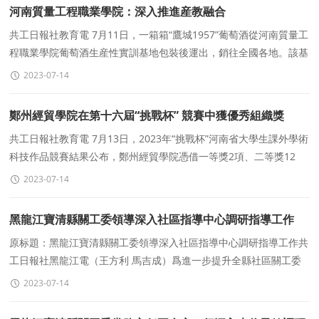
河南質量工程職業學院：深入推進産教融合
共工日報社教育電 7月11日，一箱箱“鷹城1957”葡萄酒從河南質量工
程職業學院葡萄酒生産性實訓基地包裝後運出，銷往全國各地。該基
地是河南質量工程職業學院與河
2023-07-14
鄭州經貿學院在第十六屆“挑戰杯” 競賽中獲優秀組織獎
共工日報社教育電 7月13日，2023年“挑戰杯”河南省大學生課外學術
科技作品競賽結果公布，鄭州經貿學院憑借一等獎2項、二等獎12
項、三等獎20項的好成績，獲評大賽
2023-07-14
黑龍江寶清縣關工委領導深入社區指導中心調研指導工作
原标題：黑龍江寶清縣關工委領導深入社區指導中心調研指導工作共
工日報社黑龍江電（王方利 馬吉成）爲進一步提升全縣社區關工委
工作的整體水平，7月13日下午，黑龍江省寶清
2023-07-14