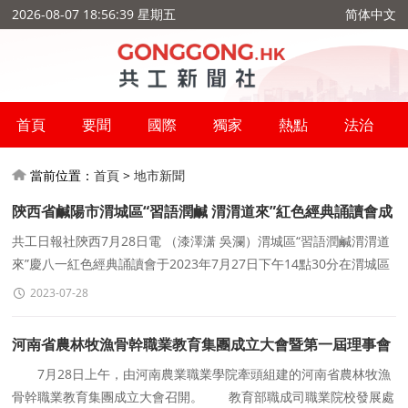
2026-08-07 18:56:39 星期五
简体中文
首頁
要聞
國際
獨家
熱點
法治
當前位置：
首頁
>
地市新聞
陝西省鹹陽市渭城區“習語潤鹹 渭渭道來”紅色經典誦讀會成
功舉辦
共工日報社陝西7月28日電 （漆澤潇 吳瀾）渭城區“習語潤鹹渭渭道
來”慶八一紅色經典誦讀會于2023年7月27日下午14點30分在渭城區
新時代文明實踐中心舉行。本次活
2023-07-28
河南省農林牧漁骨幹職業教育集團成立大會暨第一屆理事會
舉行
7月28日上午，由河南農業職業學院牽頭組建的河南省農林牧漁
骨幹職業教育集團成立大會召開。 教育部職成司職業院校發展處