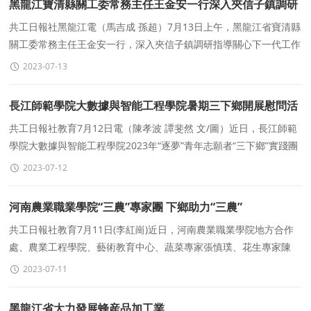
黑龍江寶清縣關工委常務主任王金安一行深入夾信子鎮調研
共工日報社黑龍江電（馬吉成 孫超）7月13日上午，黑龍江省寶清縣
關工委常務主任王金安一行，深入夾信子鎮調研指導關心下一代工作
開展情況。鎮長曲振峰、鎮黨委副書記周國良
2023-07-13
長江師範學院大數據與智能工程學院暑期三下鄉開展慰問活
動
共工日報社教育7月12日電（陳孝波 譚斐然 文/圖）近日，長江師範
學院大數據與智能工程學院2023年“逐夢”青年志願者“三下鄉”實踐團
隊在老師肖佳玲的
2023-07-12
河南農業職業學院“三農”專家團 下鄉助力“三農”
共工日報社教育7月11日(李紅崗)近日，河南農業職業學院地方合作
處、農業工程學院、藝術教育中心、蔬菜專家張慎璞、花生專家陳
剛、植保專家馬麗、蔬菜(辣椒)專家梁芳芳等一行
2023-07-11
黑龍江省大力發展蜂産品加工業