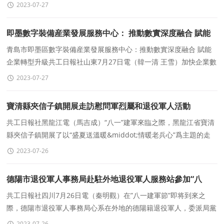
桂貞主持申報的《基于大數據的高職學生分類精
2023-07-27
即墨數字裝備産業發展服務中心： 推動數實深度融合 賦能
企業轉型升級
青島市即墨區數字裝備産業發展服務中心：推動數實深度融合 賦能
企業轉型升級共工日報社山東7月27日電（韓一清 王雪）加快企業數
字化轉型，對區域經濟高質量發展具有重要意義
2023-07-27
寶清縣夾信子鎮開展走訪慰問軍烈屬和退役軍人活動
共工日報社黑龍江電（馬吉成）“八一”建軍來臨之際，黑龍江省寶清
縣夾信子鎮開展了以“盛夏送溫暖&middot;情暖老兵心”爲主題的走
訪慰問活動，爲全鎮
2023-07-26
德陽市退役軍人事務局赴駐外地退役軍人服務站參加“八
一”座談
共工日報社四川7月26日電（秦明觀）在”八一建軍節”即将到來之
際，德陽市退役軍人事務局心系在外地的德陽籍退役軍人，委派局黨
組成員、服務中心主任歐陽俊傑，參加德陽在北
2023-07-26