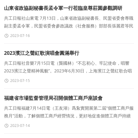
山東省政協副秘書長孟令軍一行莅臨皇尊莊園參觀調研
共工日報社山東電 7月13日，山東省政協副秘書長、民盟省委會專職
副主委孟令軍，民盟省委會參政議政（社會服務）部部長張麗君等民
盟省委會領導，民盟濰坊市委會秘書長丁薇等
2023-07-16
2023濱江之聲紅歌演唱會圓滿舉行
共工日報社音樂7月15日電（龔國林）“不忘初心、牢記使命，唱響
2023濱江之聲精神風貌”。2023年6月30日，上海濱江之聲紅歌合唱
團在上海蘭馨悅劇場，舉辦首場紅歌
2023-07-15
福建省市場監督管理局召開個體工商戶座談會
共工日報福建7月14日電（王友湖）爲紮實開展第二屆“個體工商戶服
務月”活動，了解個體工商戶經營情況，更好地促進個體工商戶持續
健康發展，7月13日上午，福建省
2023-07-14