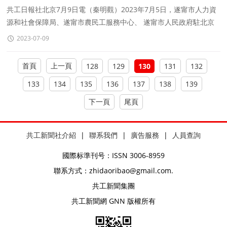
談交流會
共工日報社北京7月9日電（秦明觀）2023年7月5日，遂甯市人力資
源和社會保障局、遂甯市農民工服務中心、 遂甯市人民政府駐北京
聯絡處等單位組織在京遂甯籍農民工代表及在京相
2023-07-09
首頁
上一頁
128
129
130
131
132
133
134
135
136
137
138
139
下一頁
尾頁
共工新聞社介紹
|
聯系我們
|
廣告服務
|
人員查詢
國際标準刊号：ISSN 3006-8959
聯系方式：zhidaoribao@gmail.com.
共工新聞集團
共工新聞網 GNN 版權所有