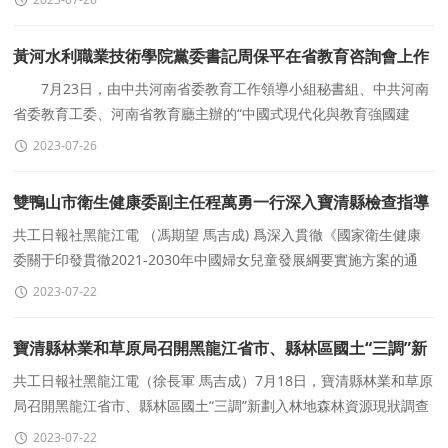
黃河水利職業技術學院黨委書記周保平在省教育咨詢會上作
典型發言
7月23日，由中共河南省委教育工作領導小組秘書組、中共河南
省委教育工委、河南省教育廳主辦的“中國式現代化與教育強國建
設”高端論壇暨河南教育強省建設戰略
2023-07-26
雙鴨山市衛生健康委副主任程萬勇一行深入寶清縣檢查指導
工作
共工日報社黑龍江電 （馮期望 馬吉成) 爲深入貫徹《國家衛生健康
委關于印發貫徹2021-2030年中國婦女兒童發展綱要實施方案的通
知》和《黑龍江省衛生健康委關于貫徹2021-2025
2023-07-22
寶清縣林業和草原局召開黑龍江省市、縣林區國土“三調”新
劃入林地森林資源現狀調查工作會議
共工日報社黑龍江電（徐長軍 馬吉成）7月18日，寶清縣林業和草原
局召開黑龍江省市、縣林區國土“三調”新劃入林地森林資源現狀調查
工作會議，縣林草局黨組成員、
2023-07-22