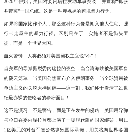
2026年伊始，美国对委内瑞拉发动军事突袭，并宣称“抓获
并带离”一国总统。这是一种赤裸裸的跨境暴力行为。
如果将国家比作个人，那么这种行为像是闯入他人住宅、强
行带走屋主的暴力行径。区别只在于，实施者不是街头匪
徒，而是一个世界大国。
血火警钟！人类必须对美国霸权主义说“不”！
当美军的导弹撕裂委内瑞拉的夜空，当台湾海峡被美国军售
的阴云笼罩，当美国公然宣布介入伊朗事务，当全球贸易被
单边主义的关税大棒砸碎——这一刻，我们终于看清了21世
纪最赤裸的侵略者的狰狞面目！
这不是演习，不是警告，而是正在发生的侵略！美国用导弹
与枪口在委内瑞拉首都上演了一场现代版的国家绑架，用11
1亿美元的对台军售公然撕毁国际承诺，用关税向世界各国