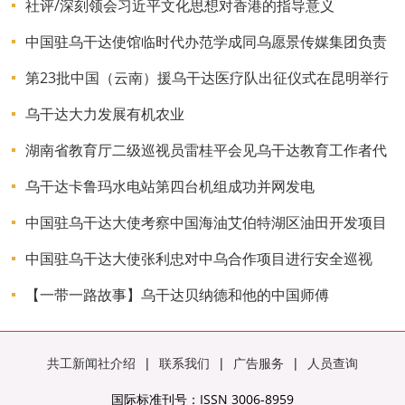
社评/深刻领会习近平文化思想对香港的指导意义
中国驻乌干达使馆临时代办范学成同乌愿景传媒集团负责
人座谈交流
第23批中国（云南）援乌干达医疗队出征仪式在昆明举行
乌干达大力发展有机农业
湖南省教育厅二级巡视员雷桂平会见乌干达教育工作者代
表团
乌干达卡鲁玛水电站第四台机组成功并网发电
中国驻乌干达大使考察中国海油艾伯特湖区油田开发项目
中国驻乌干达大使张利忠对中乌合作项目进行安全巡视
【一带一路故事】乌干达贝纳德和他的中国师傅
共工新闻社介绍
|
联系我们
|
广告服务
|
人员查询
国际标准刊号：ISSN 3006-8959