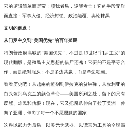
它的逻辑简单而野蛮：顺我者昌，逆我者亡！它的手段无耻
而直接：军事入侵、经济封锁、政治颠覆、舆论抹黑！
文明的倒退！
从门罗主义到“美国优先”的百年殖民
特朗普政府高喊的“美国优先”，不过是19世纪“门罗主义”的
现代翻版，是殖民主义思想的借尸还魂！它要的不是平等合
作，而是绝对服从；不是多边共赢，而是单边独霸。
看看历史吧！从越南的橙剂到伊拉克的贫铀弹，从叙利亚的
白头盔到乌克兰的颜色革命——美国所到之处，留下的只有
废墟、难民和仇恨！现在，它又把魔爪伸向了拉丁美洲，伸
向了亚洲，伸向了每一个不愿屈膝的国家！
这种以武力为后盾、以美元为武器、以谎言为工具的全球霸